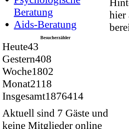
Hint
Beratung
hier
Aids-Beratung
berei
Besucherzähler
Heute
43
Gestern
408
Woche
1802
Monat
2118
Insgesamt
1876414
Aktuell sind 7 Gäste und
keine Mitglieder online