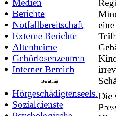
Medien
Regi
Berichte
Mind
Notfallbereitschaft
eine
Externe Berichte
Teil
Altenheime
Gebä
Gehörlosenzentren
Kind
Interner Bereich
irre
Schä
Beratung
Hörgeschädigtenseels.
Die 
Sozialdienste
Pres
Psychologische