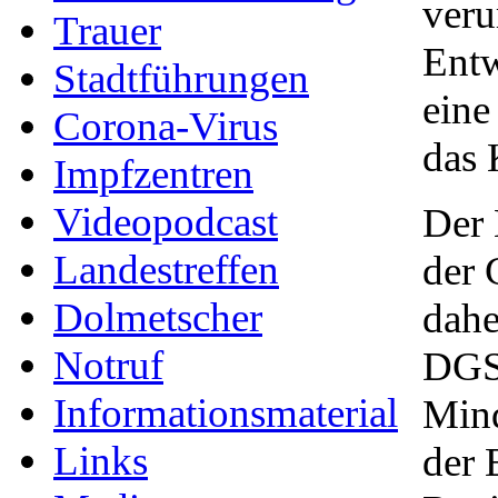
veru
Trauer
Entw
Stadtführungen
eine
Corona-Virus
das 
Impfzentren
Videopodcast
Der 
Landestreffen
der 
Dolmetscher
dahe
Notruf
DGS
Informationsmaterial
Mind
Links
der 